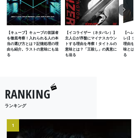
Next
【キューブ】キューブの首謀者
【イコライザー（ネタバレ）】
【へレデ
を徹底考察！入れられる人の本
主人公が序盤にマイナスカウン
レ)】チ
当の選び方とは？記憶処理の理
トする理由を考察！タイトルの
理由を考
由も紹介。ラストの意味にも迫
意味とは？「王殺し」の真意に
味とは？
る
も迫る
る
RANKING
ランキング
1