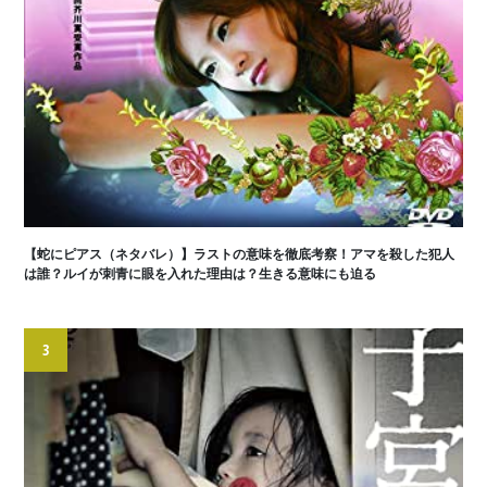
【蛇にピアス（ネタバレ）】ラストの意味を徹底考察！アマを殺した犯人
は誰？ルイが刺青に眼を入れた理由は？生きる意味にも迫る
3