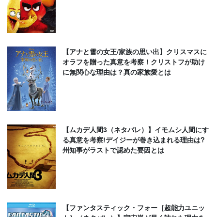
【アナと雪の女王/家族の思い出】クリスマスに
オラフを贈った真意を考察！クリストフが助け
に無関心な理由は？真の家族愛とは
【ムカデ人間3（ネタバレ）】イモムシ人間にす
る真意を考察!デイジーが巻き込まれる理由は?
州知事がラストで認めた要因とは
【ファンタスティック・フォー［超能力ユニッ