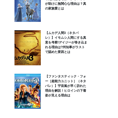
が助けに無関心な理由は？真
の家族愛とは
【ムカデ人間3（ネタバ
レ）】イモムシ人間にする真
意を考察!デイジーが巻き込ま
れる理由は?州知事がラスト
で認めた要因とは
【ファンタスティック・フォ
ー［超能力ユニット］（ネタ
バレ）】宇宙嵐が早く訪れた
理由を解説！ヒロインの下着
姿が見える理由は