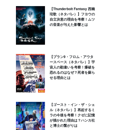
【Thunderbolt Fantasy 西幽
玹歌（ネタバレ）】フヨウの
自立決意の理由を考察！ムツ
の音楽が与えた影響とは
【プラン9・フロム・アウタ
ースペース（ネタバレ）】宇
宙人の勘違いを考察！爆破を
恐れるのはなぜ？死者を蘇ら
せる理由とは
【ゴースト・イン・ザ・シェ
ル（ネタバレ）】再起するミ
ラの今後を考察！クゼに記憶
が描かれた理由は？ハンカ社
と博士の繋がりは