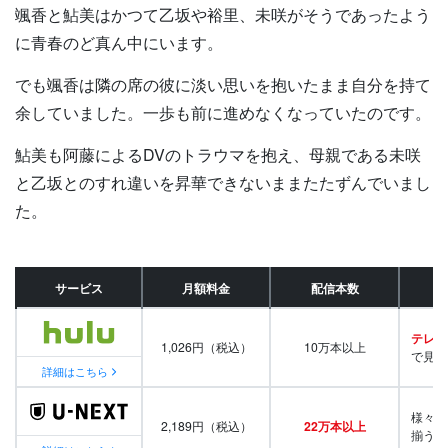
颯香と鮎美はかつて乙坂や裕里、未咲がそうであったよう
に青春のど真ん中にいます。
でも颯香は隣の席の彼に淡い思いを抱いたまま自分を持て
余していました。一歩も前に進めなくなっていたのです。
鮎美も阿藤によるDVのトラウマを抱え、母親である未咲
と乙坂とのすれ違いを昇華できないままたたずんでいまし
た。
サービス
月額料金
配信本数
テレビ
1,026円（税込）
10万本以上
で見放
詳細はこちら
様々な
2,189円（税込）
22万本以上
揃う