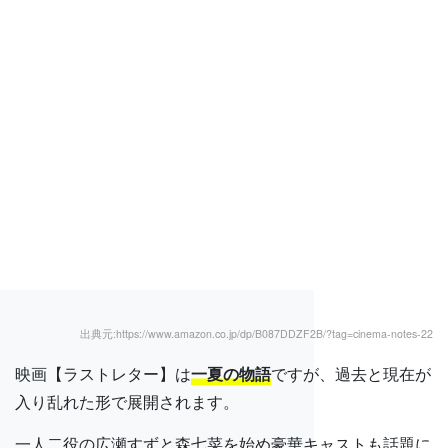
出典元:https://www.amazon.co.jp/dp/B087DDZF2B/?tag=cinema-notes-22
映画【ラストレター】は
一夏の物語
ですが、過去と現在が
入り乱れた形で展開されます。
一人二役の広瀬すずと森七菜を始め豪華キャストも話題に