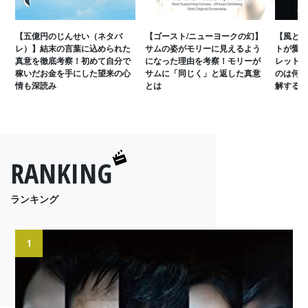
【五億円のじんせい（ネタバ
【ゴースト/ニューヨークの幻】
【風と共
レ）】結末の言葉に込められた
サムの姿がモリーに見えるよう
トが愛を
真意を徹底考察！初めて自分で
になった理由を考察！モリーが
レットへ
稼いだお金を手にした望来の心
サムに「同じく」と返した真意
のは何故
情も深読み
とは
解する
RANKING
ランキング
1