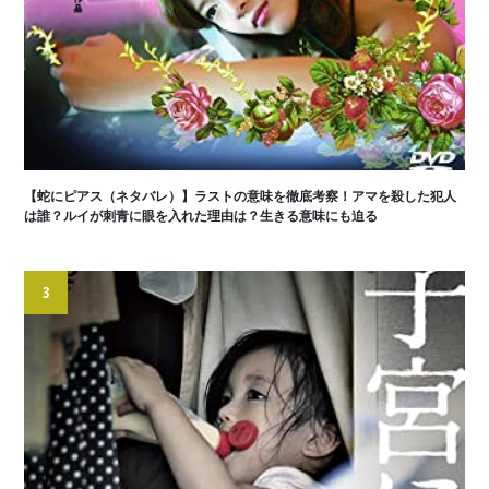
【蛇にピアス（ネタバレ）】ラストの意味を徹底考察！アマを殺した犯人
は誰？ルイが刺青に眼を入れた理由は？生きる意味にも迫る
3