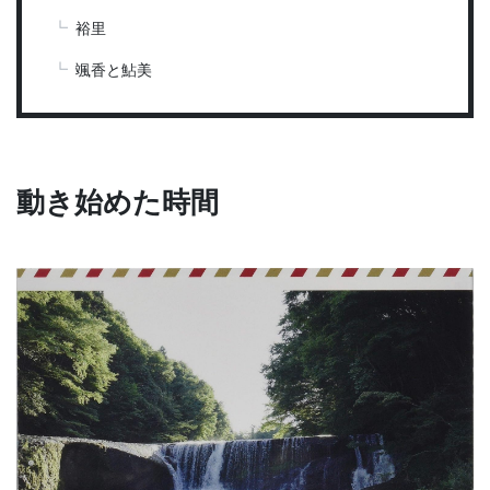
裕里
颯香と鮎美
動き始めた時間